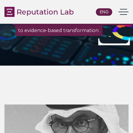
ENG
De la investigación y el diagnóstico personalizado
to evidence-based transformation.